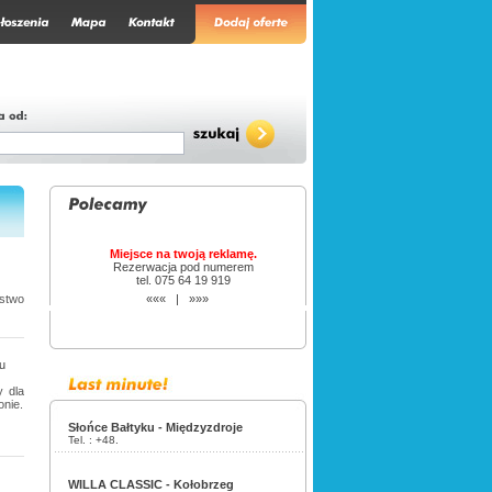
Miejsce na twoją reklamę.
Rezerwacja pod numerem
tel. 075 64 19 919
stwo
«««
|
»»»
u
y dla
onie.
Słońce Bałtyku - Międzyzdroje
Tel. :
+48.
WILLA CLASSIC - Kołobrzeg