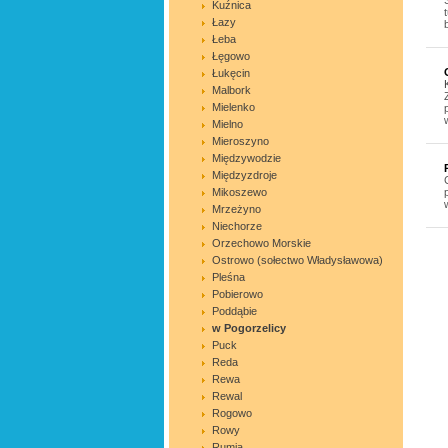
Kuźnica
Łazy
Łeba
Łęgowo
Łukęcin
Malbork
Mielenko
Mielno
Mieroszyno
Międzywodzie
Międzyzdroje
Mikoszewo
Mrzeżyno
Niechorze
Orzechowo Morskie
Ostrowo (sołectwo Władysławowa)
Pleśna
Pobierowo
Poddąbie
w Pogorzelicy
Puck
Reda
Rewa
Rewal
Rogowo
Rowy
Rumia