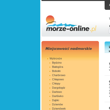
Wybrzeże
Będzino
Białogóra
Bobolin
Charbrowo
Chłapowo
Chłopy
Dargobądz
Darłowo
Darłówko
Dąbki
Dziwnów
Dziwnówek