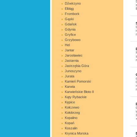
Dźwirzyno
Elbląg
Frombork
Gąski
Gdańsk
Gdynia
Gryfice
Grzybowo
Hel
Jantar
Jarosławiec
Jastarnia
Jastrzębia Góra
Junoszyno
Jurata
Kamień Pomorski
Karwia
Karwieńskie Błoto II
Kąty Rybackie
Kępice
Kołczewo
Kołobrzeg
Kopalino
Kopań
Koszalin
Krynica Morska