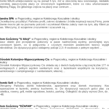
Domki MAJA umiejscowione są na ponad 5 tys. m2 w otoczeniu lasu sosnowego, niedalek
szerokiej, piaszczystej plaży ze strzeżonym kąpieliskiem, które co roku uhonorowane 
Błękitną Flagą. Do głównego zejścia na plażę oraz centrum ...
Sandra SPA
w Pogorzelicy, region:w Kołobrzegu Koszalinie i okolicy
Chcielibyśmy przybliżyć Państwu profil, zakres działania i źródła inspiracji naszej Firmy, pon
równie mocno jak na poznaniu potrzeb i oczekiwań Klienta zależy nam na tym, aby Klient p
nas. Wierzymy, iż wzajemne zrozumienie i szacunek są ...
Dom Gościnny "U Alicji"
w Pogorzelicy, region:w Kołobrzegu Koszalinie i okolicy
Nasz obiekt jest przepięknie położony w pasie nadmorskiej wydmy, porośniętej wys
sosnowym lasem, co w połączeniu z czystym morskim powietrzem tworzy wyjąt
mikroklimat. Do dyspozycji gości oddajemy pokoje 2,3 i 4-osobowe z pełnym węzłem ...
Ośrodek Kolonijno-Wypoczynkowy Cis
w Pogorzelicy, region:w Kołobrzegu Koszalinie i
okolicy
Ośrodek Kolonijno-Wypoczynkowy Cis składa się z dwóch budynków o łącznej liczbie 177 m
noclegowych z pełnym węzłem sanitarnym oraz z łazienkami wspólnymi na korytarzu; 
namiotowego i campingowego z sanitariatami, własnej ...
Domki Sofi
w Pogorzelicy, region:w Kołobrzegu Koszalinie i okolicy
Oferujemy Państwu domki holenderskie, apartament oraz domek murowany. Kwa
wyposażone w łazienki, aneksy kuchenne, tv. Do dyspozycji naszych gości plac za
świetlica, rowery, grill, meble ogrodowe, boisko, parking. Odległość do plaży wynosi 2km, do .
+48.
Dom Gościnny "DŻAFAR"
w Pogorzelicy, region:w Kołobrzegu Koszalinie i okolicy