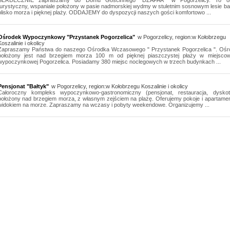
SERDECZNIE zapraszamy do Domu Gościnnego "DŻAFAR" w Pogorzelicy. To ob
turystyczny, wspaniale położony w pasie nadmorskiej wydmy w stuletnim sosnowym lesie b
blisko morza i pięknej plaży. ODDAJEMY do dyspozycji naszych gości komfortowo ...
Ośrodek Wypoczynkowy "Przystanek Pogorzelica"
w Pogorzelicy, region:w Kołobrzegu
Koszalinie i okolicy
Zapraszamy Państwa do naszego Ośrodka Wczasowego " Przystanek Pogorzelica ". Ośr
położony jest nad brzegiem morza 100 m od pięknej piaszczystej płaży w miejscow
wypoczynkowej Pogorzelica. Posiadamy 380 miejsc noclegowych w trzech budynkach ...
Pensjonat "Bałtyk"
w Pogorzelicy, region:w Kołobrzegu Koszalinie i okolicy
Całoroczny kompleks wypoczynkowo-gastronomiczny (pensjonat, restauracja, dyskot
położony nad brzegiem morza, z własnym zejściem na plażę. Oferujemy pokoje i apartame
widokiem na morze. Zapraszamy na wczasy i pobyty weekendowe. Organizujemy ...