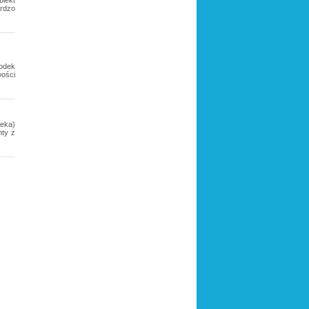
iekt
ardzo
odek
ości
eka)
nty z