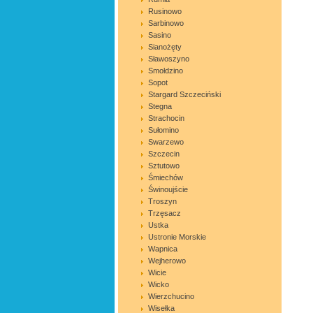
Rusinowo
Sarbinowo
Sasino
Sianożęty
Sławoszyno
Smołdzino
Sopot
Stargard Szczeciński
Stegna
Strachocin
Sułomino
Swarzewo
Szczecin
Sztutowo
Śmiechów
Świnoujście
Troszyn
Trzęsacz
Ustka
Ustronie Morskie
Wapnica
Wejherowo
Wicie
Wicko
Wierzchucino
Wisełka