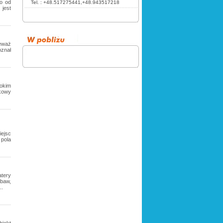
o od
Tel. :
+48.517275441,+48.943517218
jest
ieważ
oznał
okim
kowy
iejsc
pola
tery
baw,
..