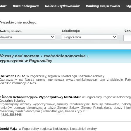
Wczasy nad morzem
›
zachodniopomorskie
›
wypoczynek w Pogorzelicy
The White House
w Pogorzelicy, region:w Kołobrzegu Koszalinie i okolicy
Zapraszamy na Naszą strone internetowa www.thewhitehouse.pl tam znajdziecie Pań
wszelkie informacje o Nas.
Ośrodek Rehabilitacyjno- Wypoczynkowy MIRA-MAR
w Pogorzelicy, region:w Kołobrzeg
Koszalinie i okolicy
Organizujemy wczasy wypoczynkowe, turnusy rehabilitacyjne, turnusy zdrowotne, pakiet
seniorów, odnowę biologiczną a także Zielone Szkoły, Zielone Przedszkola, obozy i kol
Posiadamy bardzo dobrą bazę rehabilitacyjną, basen kryty z ...
+48.91/3863646
Domki Maja
w Pogorzelicy, region:w Kołobrzegu Koszalinie i okolicy