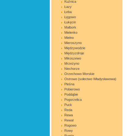
Kuźnica
Łazy
Łeba
Łęgowo
Łukęcin
Malbork
Mielenko
Mielno
Mieroszyno
Międzywodzie
Międzyzdroje
Mikoszewo
Mrzeżyno
Niechorze
Orzechowo Morskie
Ostrowo (sołectwo Władysławowa)
Pleśna
Pobierowo
Poddąbie
Pogorzelica
Puck
Reda
Rewa
Rewal
Rogowo
Rowy
Rumia