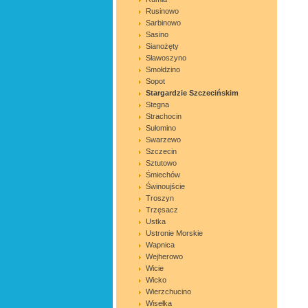
Rusinowo
Sarbinowo
Sasino
Sianożęty
Sławoszyno
Smołdzino
Sopot
Stargardzie Szczecińskim
Stegna
Strachocin
Sułomino
Swarzewo
Szczecin
Sztutowo
Śmiechów
Świnoujście
Troszyn
Trzęsacz
Ustka
Ustronie Morskie
Wapnica
Wejherowo
Wicie
Wicko
Wierzchucino
Wisełka