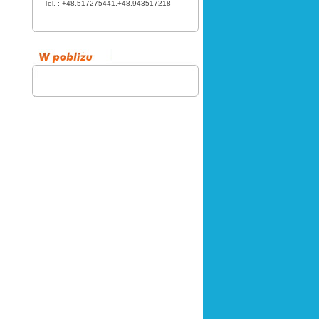
Tel. :
+48.517275441,+48.943517218