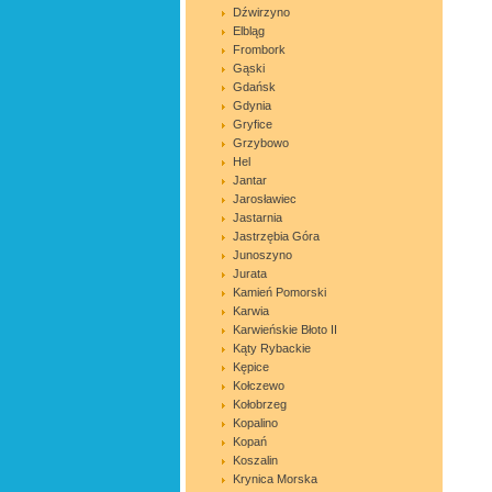
Dźwirzyno
Elbląg
Frombork
Gąski
Gdańsk
Gdynia
Gryfice
Grzybowo
Hel
Jantar
Jarosławiec
Jastarnia
Jastrzębia Góra
Junoszyno
Jurata
Kamień Pomorski
Karwia
Karwieńskie Błoto II
Kąty Rybackie
Kępice
Kołczewo
Kołobrzeg
Kopalino
Kopań
Koszalin
Krynica Morska