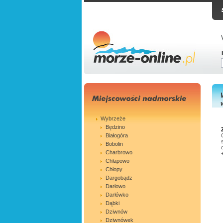
Wybrzeże
Będzino
Białogóra
Bobolin
Charbrowo
Chłapowo
Chłopy
Dargobądz
Darłowo
Darłówko
Dąbki
Dziwnów
Dziwnówek