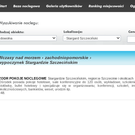
Wczasy nad morzem
›
zachodniopomorskie
›
wypoczynek Stargardzie Szczecińskim
ZODR POKOJE NOCLEGOWE
Stargardzie Szczecińskim, region:w Szczecinie i okolicach
Ośrodek posiada pokoje hotelowe, sale konferencyjne do 120 osób, wykładowe, szkoleni
stołówkę, bufet hotelowy i specjalizuje się w organizowaniu; konferencji, szkoleń, i
okolicznościowych, bankietów, wesel, urodzin itp.
+48.