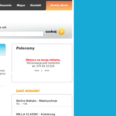
Miejsce na twoją reklamę.
Rezerwacja pod numerem
tel. 075 64 19 919
owe,
«««
|
»»»
mprez
Słońce Bałtyku - Międzyzdroje
Tel. :
+48.
WILLA CLASSIC - Kołobrzeg