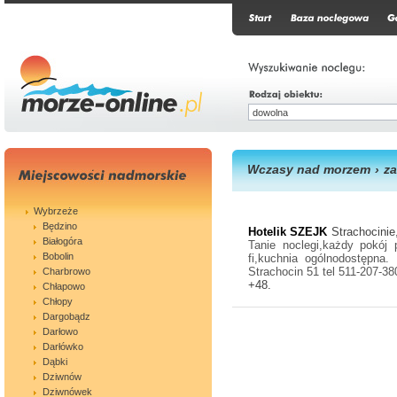
Wczasy nad morzem
›
z
Wybrzeże
Będzino
Hotelik SZEJK
Strachocinie
Białogóra
Tanie noclegi,każdy pokój 
Bobolin
fi,kuchnia ogólnodostępna.
Strachocin 51 tel 511-207-38
Charbrowo
+48.
Chłapowo
Chłopy
Dargobądz
Darłowo
Darłówko
Dąbki
Dziwnów
Dziwnówek