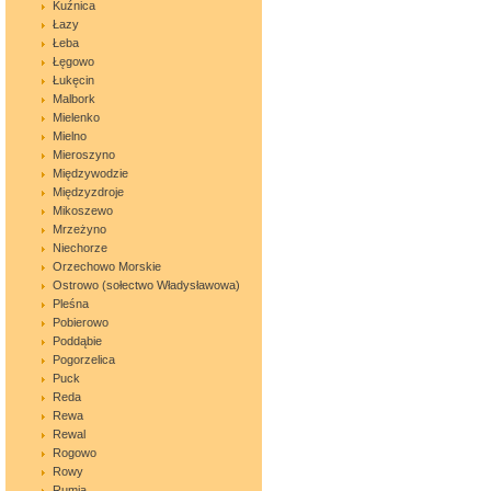
Kuźnica
Łazy
Łeba
Łęgowo
Łukęcin
Malbork
Mielenko
Mielno
Mieroszyno
Międzywodzie
Międzyzdroje
Mikoszewo
Mrzeżyno
Niechorze
Orzechowo Morskie
Ostrowo (sołectwo Władysławowa)
Pleśna
Pobierowo
Poddąbie
Pogorzelica
Puck
Reda
Rewa
Rewal
Rogowo
Rowy
Rumia