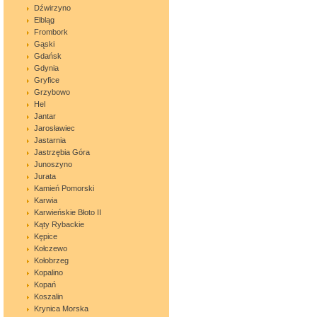
Dźwirzyno
Elbląg
Frombork
Gąski
Gdańsk
Gdynia
Gryfice
Grzybowo
Hel
Jantar
Jarosławiec
Jastarnia
Jastrzębia Góra
Junoszyno
Jurata
Kamień Pomorski
Karwia
Karwieńskie Błoto II
Kąty Rybackie
Kępice
Kołczewo
Kołobrzeg
Kopalino
Kopań
Koszalin
Krynica Morska