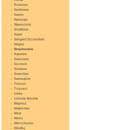
Rusinowo
Sarbinowo
Sasino
Sianożęty
Sławoszyno
Smołdzino
Sopot
Stargard Szczeciński
Stegna
Strachocinie
Sułomino
Swarzewo
Szczecin
Sztutowo
Śmiechów
Świnoujście
Troszyn
Trzęsacz
Ustka
Ustronie Morskie
Wapnica
Wejherowo
Wicie
Wicko
Wierzchucino
Wisełka